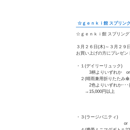
☆ｇｅｎｋｉ館 スプリングフェ
☆ｇｅｎｋｉ館 スプリン
３月２６日(木)～３月２９日
お買い上げの方にプレゼン
・１(デイリーリュック)
3柄よりいずれか or
２(晴雨兼用折りたたみ傘
2色よりいずれか･･･折
→15,000円以上
・３(ラージバニティ)
or
４(携帯ミニマグボトル22