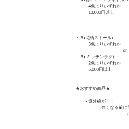
4色よりいずれか
→10,000円以上
・５(花柄ストール)
3色よりいずれか
o
６( キッチンラグ)
2色よりいずれか
→5,000円以上
★おすすめ商品★
～紫外線が！！
強くなる前に美
はじめま