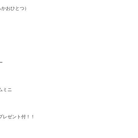
ちらかおひとつ）
ー
ムミニ
ント付！！