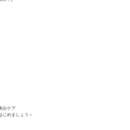
r
白ケア
しょう～