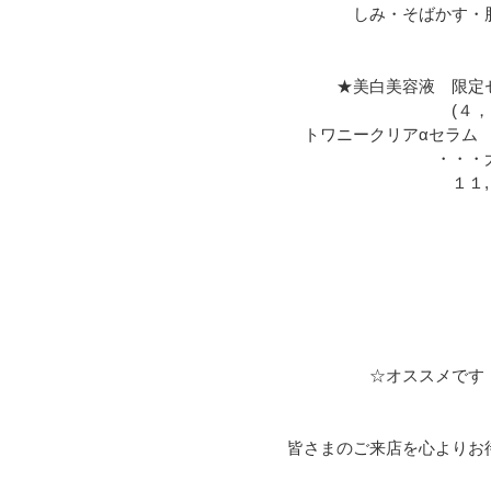
しみ・そばかす・肌
★美白美容液 限定セ
(４，５００円
トワニークリアαセラム
・・・大人
１１,０００円
☆オススメです
皆さまのご来店を心より