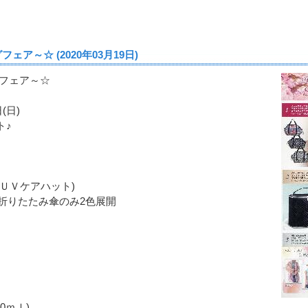
ア～☆ (2020年03月19日)
グフェア～☆
(日)
ト♪
ＵＶケアハット)
りたたみ傘のみ2色展開
0ｍｌ)